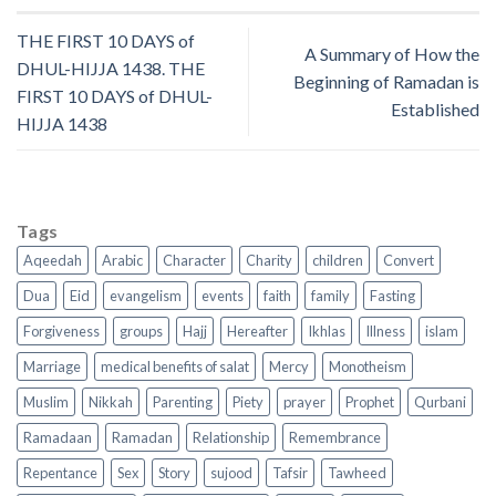
THE FIRST 10 DAYS of
A Summary of How the
DHUL-HIJJA 1438. THE
Beginning of Ramadan is
FIRST 10 DAYS of DHUL-
Established
HIJJA 1438
Tags
Aqeedah
Arabic
Character
Charity
children
Convert
Dua
Eid
evangelism
events
faith
family
Fasting
Forgiveness
groups
Hajj
Hereafter
Ikhlas
Illness
islam
Marriage
medical benefits of salat
Mercy
Monotheism
Muslim
Nikkah
Parenting
Piety
prayer
Prophet
Qurbani
Ramadaan
Ramadan
Relationship
Remembrance
Repentance
Sex
Story
sujood
Tafsir
Tawheed