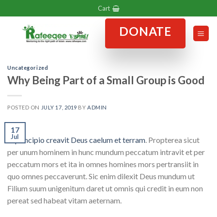
Skip
Cart
to
DONATE
content
Uncategorized
Why Being Part of a Small Group is Good
POSTED ON
JULY 17, 2019
BY
ADMIN
17
Jul
In principio creavit Deus caelum et terram
. Propterea sicut
per unum hominem in hunc mundum peccatum intravit et per
peccatum mors et ita in omnes homines mors pertransiit in
quo omnes peccaverunt. Sic enim dilexit Deus mundum ut
Filium suum unigenitum daret ut omnis qui credit in eum non
pereat sed habeat vitam aeternam.